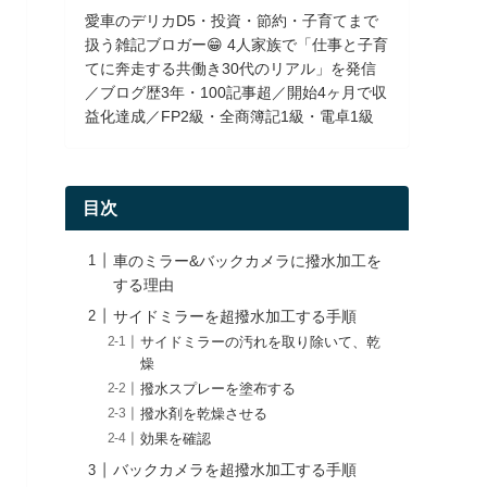
愛車のデリカD5・投資・節約・子育てまで
扱う雑記ブロガー😁 4人家族で「仕事と子育
てに奔走する共働き30代のリアル」を発信
／ブログ歴3年・100記事超／開始4ヶ月で収
益化達成／FP2級・全商簿記1級・電卓1級
目次
車のミラー&バックカメラに撥水加工を
する理由
サイドミラーを超撥水加工する手順
サイドミラーの汚れを取り除いて、乾
燥
撥水スプレーを塗布する
撥水剤を乾燥させる
効果を確認
バックカメラを超撥水加工する手順