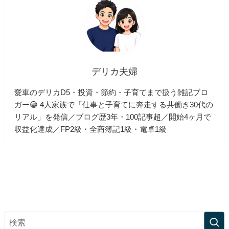
デリカ夫婦
愛車のデリカD5・投資・節約・子育てまで扱う雑記ブロ
ガー😁 4人家族で「仕事と子育てに奔走する共働き30代の
リアル」を発信／ブログ歴3年・100記事超／開始4ヶ月で
収益化達成／FP2級・全商簿記1級・電卓1級