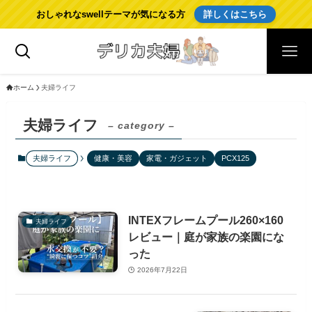
おしゃれなswellテーマが気になる方
詳しくはこちら
ホーム
夫婦ライフ
夫婦ライフ
– category –
夫婦ライフ
健康・美容
家電・ガジェット
PCX125
INTEXフレームプール260×160
夫婦ライフ
レビュー｜庭が家族の楽園にな
った
2026年7月22日