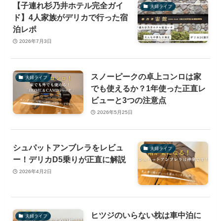
【子連れ杉乃井ホテル完全ガイ
夫婦ライフ
ド】4人家族がデリカで行った宿
泊レポ
2026年7月3日
スノーピークの卓上コンロは家
夫婦ライフ
でも使えるか？1年使った正直レ
ビューと3つの注意点
2026年5月25日
シュパットアンブレラをレビュ
夫婦ライフ
ー！デリカD5乗りが正直に解説
2026年4月2日
ヒツジのいらない枕は車中泊に
夫婦ライフ