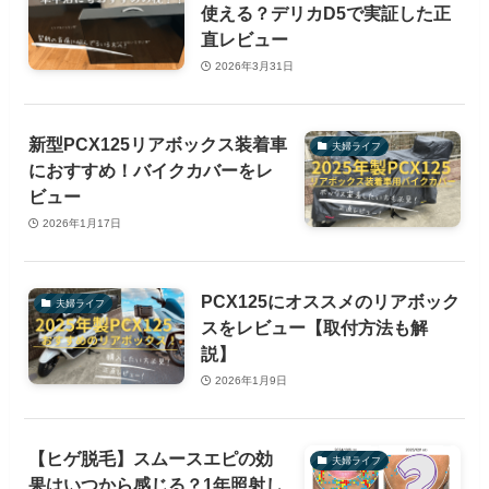
使える？デリカD5で実証した正
直レビュー
2026年3月31日
新型PCX125リアボックス装着車
夫婦ライフ
におすすめ！バイクカバーをレ
ビュー
2026年1月17日
PCX125にオススメのリアボック
夫婦ライフ
スをレビュー【取付方法も解
説】
2026年1月9日
【ヒゲ脱毛】スムースエピの効
夫婦ライフ
果はいつから感じる？1年照射し