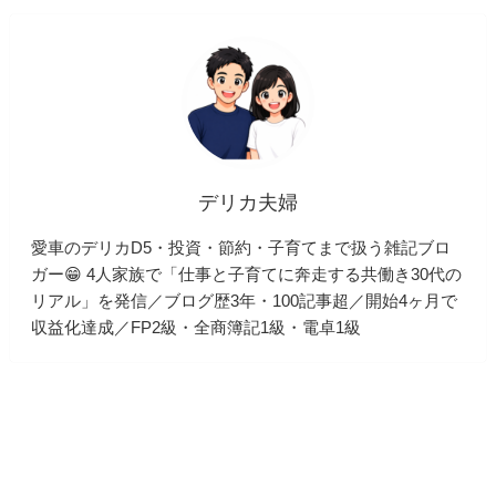
デリカ夫婦
愛車のデリカD5・投資・節約・子育てまで扱う雑記ブロ
ガー😁 4人家族で「仕事と子育てに奔走する共働き30代の
リアル」を発信／ブログ歴3年・100記事超／開始4ヶ月で
収益化達成／FP2級・全商簿記1級・電卓1級