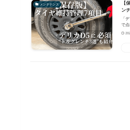
【保
メンテナンス
ンチ
「デ
で点
20