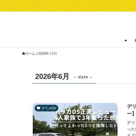
ホーム
2026年
6月
2026年6月
– date –
デリ
デリカD5
ー
デリ
った
イズ