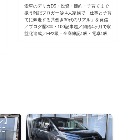
愛車のデリカD5・投資・節約・子育てまで
扱う雑記ブロガー😁 4人家族で「仕事と子育
てに奔走する共働き30代のリアル」を発信
／ブログ歴3年・100記事超／開始4ヶ月で収
益化達成／FP2級・全商簿記1級・電卓1級