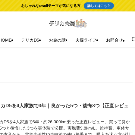
おしゃれなswellテーマが気になる方
詳しくはこちら
HOME
デリカD5
お金の話
夫婦ライフ
お問合せ
カD5を4人家族で3年｜良かった5つ・後悔3つ【正直レビュ
】
カD5を4人家族で3年・約26,000km乗った正直レビュー。買って良か
5つと後悔した3つを実体験で公開。実燃費9.8km/L、維持費、車体サ
の本音から、雪道走破性や車中泊の使い勝手まで、購入を迷う方が判