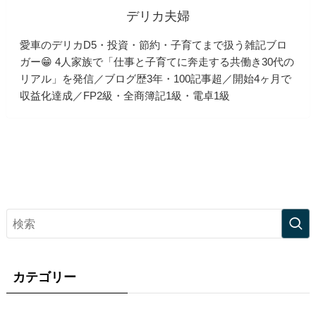
デリカ夫婦
愛車のデリカD5・投資・節約・子育てまで扱う雑記ブロ
ガー😁 4人家族で「仕事と子育てに奔走する共働き30代の
リアル」を発信／ブログ歴3年・100記事超／開始4ヶ月で
収益化達成／FP2級・全商簿記1級・電卓1級
カテゴリー