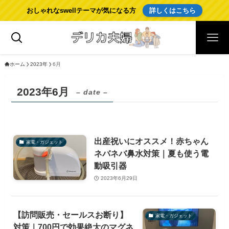
おしゃれなswellテーマが気になる方
詳しくはこちら
ホーム
2023年
6月
2023年6月
– date –
出産祝いにオススメ！赤ちゃん
家電・ガジェット
ネバネバ鼻水対策｜夏も使う電
動吸引器
2023年6月29日
【訪問販売・セールスお断り】
家電・ガジェット
対策｜700円で効果絶大のマグネ