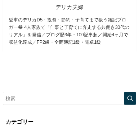
デリカ夫婦
愛車のデリカD5・投資・節約・子育てまで扱う雑記ブロ
ガー😁 4人家族で「仕事と子育てに奔走する共働き30代の
リアル」を発信／ブログ歴3年・100記事超／開始4ヶ月で
収益化達成／FP2級・全商簿記1級・電卓1級
カテゴリー