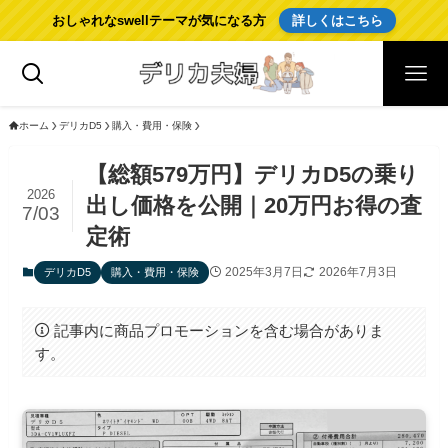
おしゃれなswellテーマが気になる方
詳しくはこちら
ホーム
デリカD5
購入・費用・保険
【総額579万円】デリカD5の乗り
2026
出し価格を公開｜20万円お得の査
7/03
定術
2025年3月7日
2026年7月3日
デリカD5
購入・費用・保険
記事内に商品プロモーションを含む場合がありま
す。