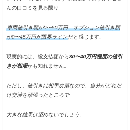
んの口コミを見る限り
車両値引き額が0〜50万円、オプション値引き額
が0〜45万円が限界ライン
だと感じます。
現実的には、総支払額から
30〜40万円程度の値引
きが相場
かも知れません。
ただし、
値引きは相手次第なので、自分がどれだ
け交渉を頑張ったところで
大きな結果は望めないでしょう
。