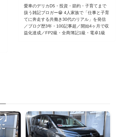
愛車のデリカD5・投資・節約・子育てまで
扱う雑記ブロガー😁 4人家族で「仕事と子育
てに奔走する共働き30代のリアル」を発信
／ブログ歴3年・100記事超／開始4ヶ月で収
益化達成／FP2級・全商簿記1級・電卓1級