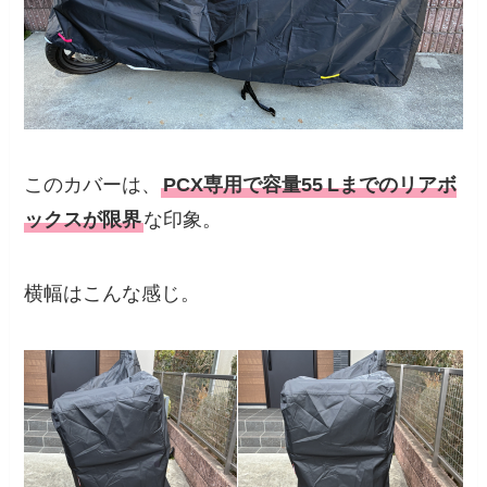
このカバーは、
PCX専用で容量55
Lまでのリアボ
ックスが限界
な印象。
横幅はこんな感じ。