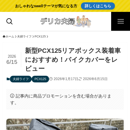
おしゃれなswellテーマが気になる方
詳しくはこちら
ホーム
夫婦ライフ
PCX125
新型PCX125リアボックス装着車
2026
におすすめ！バイクカバーをレ
6/15
ビュー
2026年1月17日
2026年6月15日
夫婦ライフ
PCX125
記事内に商品プロモーションを含む場合がありま
す。